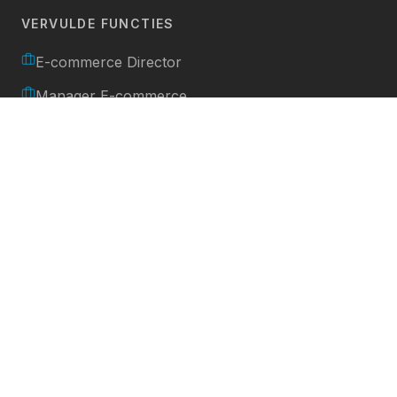
VERVULDE FUNCTIES
E-commerce Director
Manager E-commerce
Head of E-commerce & Marketing
Performance Marketing Manager
E-commerce Fulfillment Specialist